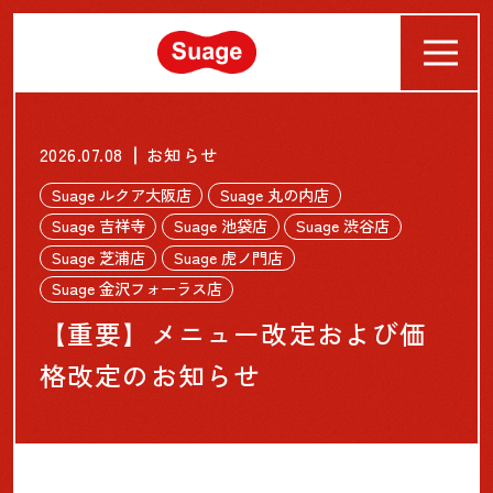
ABOUT
2026.07.08
お知らせ
NEWS
Suage ルクア大阪店
Suage 丸の内店
Suage 吉祥寺
Suage 池袋店
Suage 渋谷店
SHOP&MENU
Suage 芝浦店
Suage 虎ノ門店
Suage 金沢フォーラス店
ONLINE SHOP
【重要】メニュー改定および価
CONTACT
格改定のお知らせ